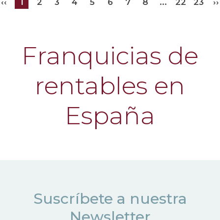
‹‹
1
2
3
4
5
6
7
8
...
22
23
››
Franquicias de
rentables en
España
Suscríbete a nuestra
Newsletter