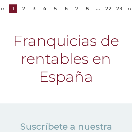
‹‹
1
2
3
4
5
6
7
8
...
22
23
››
Franquicias de
rentables en
España
Suscríbete a nuestra