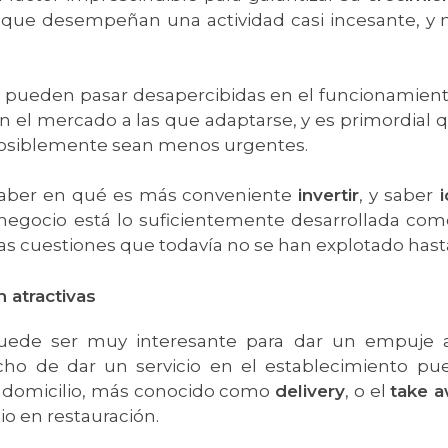
o que desempeñan una actividad casi incesante, y 
no pueden pasar desapercibidas en el funcionamien
n el mercado a las que adaptarse, y es primordial
 posiblemente sean menos urgentes.
saber en qué es más conveniente
invertir
, y saber
i
 negocio está lo suficientemente desarrollada como
as cuestiones que todavía no se han explotado hasta
n atractivas
uede ser muy interesante para dar un empuje a 
cho de dar un servicio en el establecimiento p
 a domicilio, más conocido como
delivery
, o el
take 
o en restauración.