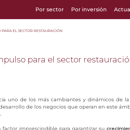
Por sector
Por inversión
Actua
O PARA EL SECTOR RESTAURACIÓN
mpulso para el sector restauraci
cia uno de los más cambiantes y dinámicos de l
desarrollo de los negocios que operan en este ámb
s.
 factor imprescindible para garantizar su
crecimie