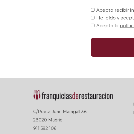
Acepto recibir i
He leído y acept
Acepto la
políti
C/Poeta Joan Maragall 38
28020 Madrid
911 592 106