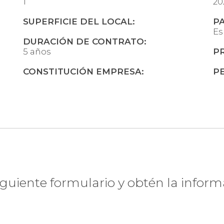
1
20
SUPERFICIE DEL LOCAL:
PA
Es
DURACIÓN DE CONTRATO:
5 años
PR
CONSTITUCIÓN EMPRESA:
P
nteresa esta franq
siguiente formulario y obtén la infor