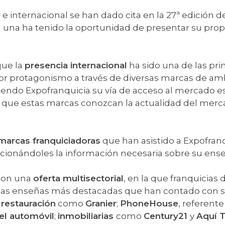
e internacional se han dado cita en la 27ª edición 
da una ha tenido la oportunidad de presentar su pro
que la
presencia internacional
ha sido una de las pri
or protagonismo a través de diversas marcas de amb
siendo Expofranquicia su vía de acceso al mercado e
 que estas marcas conozcan la actualidad del mercad
marcas franquiciadoras
que han asistido a Expofran
porcionándoles la información necesaria sobre su ens
 con una
oferta multisectorial
, en la que franquicias 
 las enseñas más destacadas que han contado con su 
restauración
como
Granier
;
PhoneHouse
, referent
 el automóvil
;
inmobiliarias
como
Century21
y
Aquí 