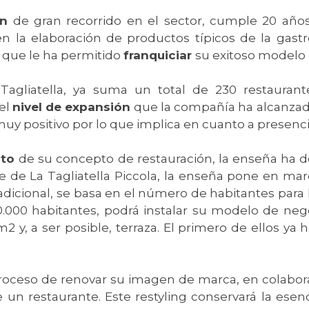
ón
de gran recorrido en el sector, cumple 20 años
 en la elaboración de productos típicos de la gast
lo que le ha permitido
franquiciar
su exitoso modelo 
agliatella, ya suma un total de 230 restaurante
 el
nivel de expansión
que la compañía ha alcanzad
uy positivo por lo que implica en cuanto a presenci
ito
de su concepto de restauración, la enseña ha
 de La Tagliatella Piccola, la enseña pone en ma
dicional, se basa en el número de habitantes para l
0.000 habitantes, podrá instalar su modelo de neg
y, a ser posible, terraza. El primero de ellos ya h
n proceso de renovar su imagen de marca, en colabor
 un restaurante. Este restyling conservará la ese