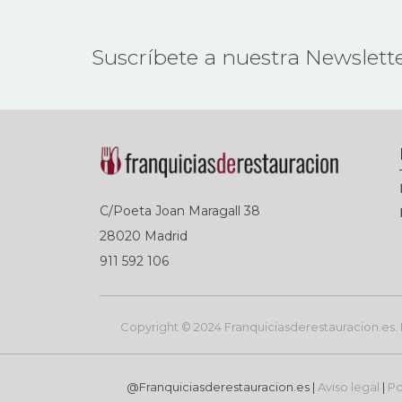
Suscríbete a nuestra Newslett
C/Poeta Joan Maragall 38
28020 Madrid
911 592 106
Copyright © 2024 Franquiciasderestauracion.es. R
@Franquiciasderestauracion.es |
Aviso legal
|
Po