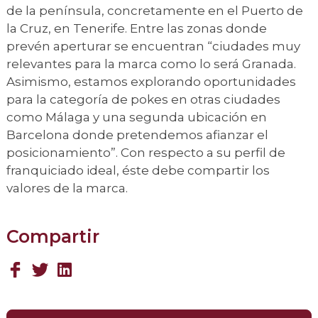
de la península, concretamente en el Puerto de
la Cruz, en Tenerife. Entre las zonas donde
prevén aperturar se encuentran “ciudades muy
relevantes para la marca como lo será Granada.
Asimismo, estamos explorando oportunidades
para la categoría de pokes en otras ciudades
como Málaga y una segunda ubicación en
Barcelona donde pretendemos afianzar el
posicionamiento”. Con respecto a su perfil de
franquiciado ideal, éste debe compartir los
valores de la marca.
Compartir