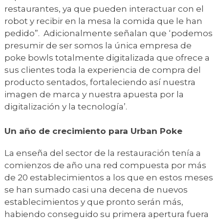
restaurantes, ya que pueden interactuar con el
robot y recibir en la mesa la comida que le han
pedido”. Adicionalmente señalan que ‘podemos
presumir de ser somos la única empresa de
poke bowls totalmente digitalizada que ofrece a
sus clientes toda la experiencia de compra del
producto sentados, fortaleciendo así nuestra
imagen de marca y nuestra apuesta por la
digitalización y la tecnología’.
Un año de crecimiento para Urban Poke
La enseña del sector de la restauración tenía a
comienzos de año una red compuesta por más
de 20 establecimientos a los que en estos meses
se han sumado casi una decena de nuevos
establecimientos y que pronto serán más,
habiendo conseguido su primera apertura fuera