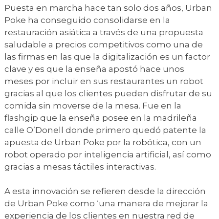
Puesta en marcha hace tan solo dos años, Urban
Poke ha conseguido consolidarse en la
restauración asiática a través de una propuesta
saludable a precios competitivos como una de
las firmas en las que la digitalización es un factor
clave y es que la enseña apostó hace unos
meses por incluir en sus restaurantes un robot
gracias al que los clientes pueden disfrutar de su
comida sin moverse de la mesa. Fue en la
flashgip que la enseña posee en la madrileña
calle O’Donell donde primero quedó patente la
apuesta de Urban Poke por la robótica, con un
robot operado por inteligencia artificial, así como
gracias a mesas táctiles interactivas.
A esta innovación se refieren desde la dirección
de Urban Poke como ‘una manera de mejorar la
experiencia de los clientes en nuestra red de