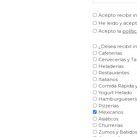
Acepto recibir i
He leído y acept
Acepto la
políti
¿Desea recibir i
Cafeterías
Cervecerías y T
Heladerías
Restaurantes
Italianos
Comida Rápida y
Yogurt Helado
Hamburgueserí
Pizzerías
Mexicanos
Asiáticos
Churrerías
Zumos y Batidos