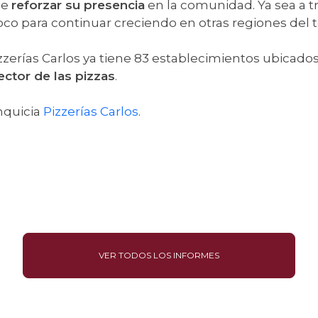
de
reforzar su presencia
en la comunidad. Ya sea a tr
co para continuar creciendo en otras regiones del t
zerías Carlos ya tiene 83 establecimientos ubicados
ector de las pizzas
.
nquicia
Pizzerías Carlos
.
VER TODOS LOS INFORMES