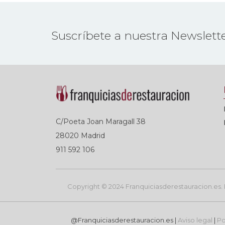
Suscríbete a nuestra Newslett
C/Poeta Joan Maragall 38
28020 Madrid
911 592 106
Copyright © 2024 Franquiciasderestauracion.es. R
@Franquiciasderestauracion.es |
Aviso legal
|
Po